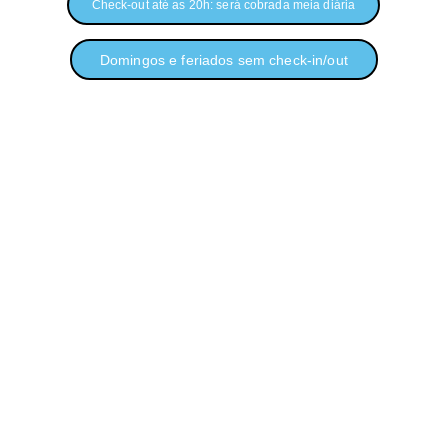
Check-out até as 20h: será cobrada meia diária
Domingos e feriados sem check-in/out
Requisitos para 
Hospedagem
Vacinação em dia (V8/V10, raiva, gripe)
Antipulgas em dia
Fêmeas não podem estar no cio
Machos a partir de 7 meses somente 
castrados
Avaliação comportamental prévia